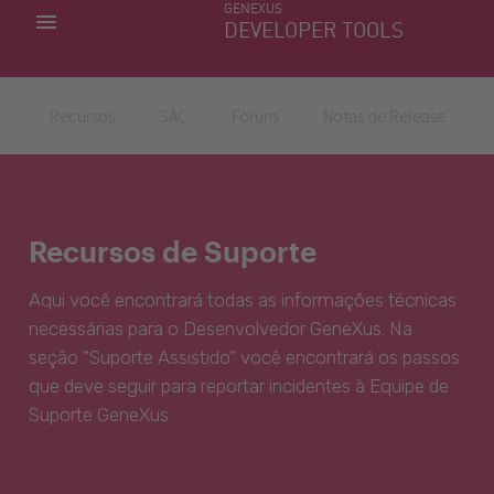
GENEXUS
MINHAS APLICACÕES
DEVELOPER TOOLS
DOWNLOAD CENTER
SUPORTE
Recursos
SAC
Fóruns
Notas de Release
Recursos de Suporte
Aqui você encontrará todas as informações técnicas
necessárias para o Desenvolvedor GeneXus. Na
seção "Suporte Assistido" você encontrará os passos
que deve seguir para reportar incidentes à Equipe de
Suporte GeneXus.