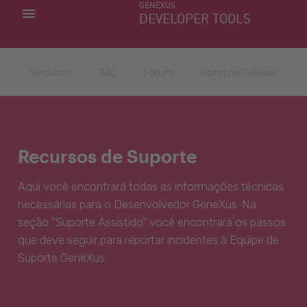
GENEXUS
MINHAS APLICACÕES
DEVELOPER TOOLS
DOWNLOAD CENTER
SUPORTE
Recursos
SAC
Fóruns
Notas de Release
Recursos de Suporte
Aqui você encontrará todas as informações técnicas
necessárias para o Desenvolvedor GeneXus. Na
seção "Suporte Assistido" você encontrará os passos
que deve seguir para reportar incidentes à Equipe de
Suporte GeneXus.