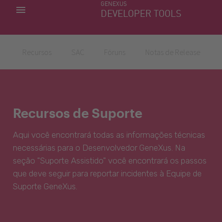
GENEXUS
MINHAS APLICACÕES
DEVELOPER TOOLS
DOWNLOAD CENTER
SUPORTE
Recursos
SAC
Fóruns
Notas de Release
Recursos de Suporte
Aqui você encontrará todas as informações técnicas
necessárias para o Desenvolvedor GeneXus. Na
seção "Suporte Assistido" você encontrará os passos
que deve seguir para reportar incidentes à Equipe de
Suporte GeneXus.