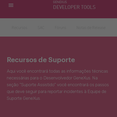
GENEXUS
MINHAS APLICACÕES
DEVELOPER TOOLS
DOWNLOAD CENTER
SUPORTE
Recursos
SAC
Fóruns
Notas de Release
Recursos de Suporte
Aqui você encontrará todas as informações técnicas
necessárias para o Desenvolvedor GeneXus. Na
seção "Suporte Assistido" você encontrará os passos
que deve seguir para reportar incidentes à Equipe de
Suporte GeneXus.