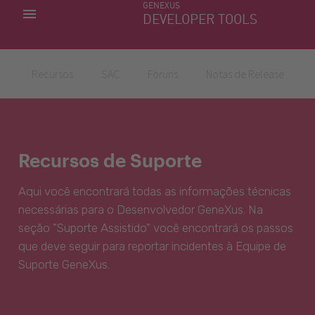
GENEXUS
MINHAS APLICACÕES
DEVELOPER TOOLS
DOWNLOAD CENTER
SUPORTE
Recursos
SAC
Fóruns
Notas de Release
Recursos de Suporte
Aqui você encontrará todas as informações técnicas
necessárias para o Desenvolvedor GeneXus. Na
seção "Suporte Assistido" você encontrará os passos
que deve seguir para reportar incidentes à Equipe de
Suporte GeneXus.