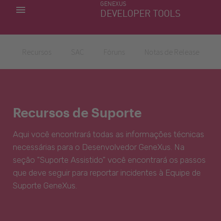
GENEXUS
MINHAS APLICACÕES
DEVELOPER TOOLS
DOWNLOAD CENTER
SUPORTE
Recursos
SAC
Fóruns
Notas de Release
Recursos de Suporte
Aqui você encontrará todas as informações técnicas
necessárias para o Desenvolvedor GeneXus. Na
seção "Suporte Assistido" você encontrará os passos
que deve seguir para reportar incidentes à Equipe de
Suporte GeneXus.