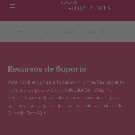
GENEXUS
MINHAS APLICACÕES
DEVELOPER TOOLS
DOWNLOAD CENTER
SUPORTE
Recursos
SAC
Fóruns
Notas de Release
Recursos de Suporte
Aqui você encontrará todas as informações técnicas
necessárias para o Desenvolvedor GeneXus. Na
seção "Suporte Assistido" você encontrará os passos
que deve seguir para reportar incidentes à Equipe de
Suporte GeneXus.