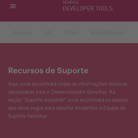
GENEXUS
MINHAS APLICACÕES
DEVELOPER TOOLS
DOWNLOAD CENTER
SUPORTE
Recursos
SAC
Fóruns
Notas de Release
Recursos de Suporte
Aqui você encontrará todas as informações técnicas
necessárias para o Desenvolvedor GeneXus. Na
seção "Suporte Assistido" você encontrará os passos
que deve seguir para reportar incidentes à Equipe de
Suporte GeneXus.