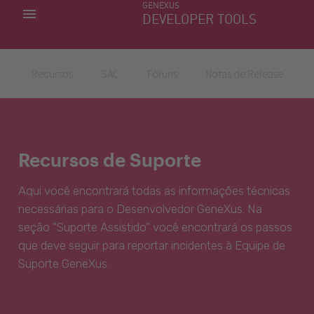
GENEXUS
MINHAS APLICACÕES
DEVELOPER TOOLS
DOWNLOAD CENTER
SUPORTE
Recursos
SAC
Fóruns
Notas de Release
Recursos de Suporte
Aqui você encontrará todas as informações técnicas
necessárias para o Desenvolvedor GeneXus. Na
seção "Suporte Assistido" você encontrará os passos
que deve seguir para reportar incidentes à Equipe de
Suporte GeneXus.