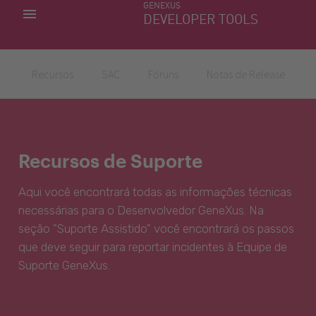
GENEXUS
MINHAS APLICACÕES
DEVELOPER TOOLS
DOWNLOAD CENTER
SUPORTE
Recursos
SAC
Fóruns
Notas de Release
Recursos de Suporte
Aqui você encontrará todas as informações técnicas
necessárias para o Desenvolvedor GeneXus. Na
seção "Suporte Assistido" você encontrará os passos
que deve seguir para reportar incidentes à Equipe de
Suporte GeneXus.