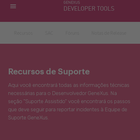
GENEXUS
MINHAS APLICACÕES
DEVELOPER TOOLS
DOWNLOAD CENTER
SUPORTE
Recursos
SAC
Fóruns
Notas de Release
Recursos de Suporte
Aqui você encontrará todas as informações técnicas
necessárias para o Desenvolvedor GeneXus. Na
seção "Suporte Assistido" você encontrará os passos
que deve seguir para reportar incidentes à Equipe de
Suporte GeneXus.