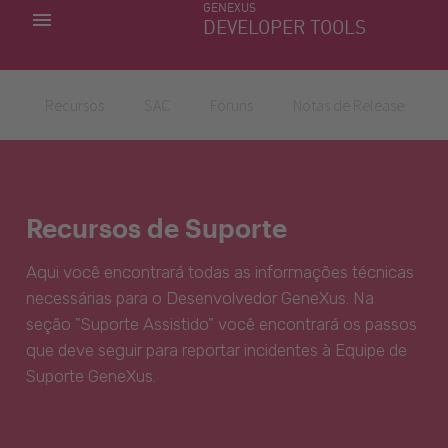
GENEXUS
MINHAS APLICACÕES
DEVELOPER TOOLS
DOWNLOAD CENTER
SUPORTE
Recursos
SAC
Fóruns
Notas de Release
Recursos de Suporte
Aqui você encontrará todas as informações técnicas
necessárias para o Desenvolvedor GeneXus. Na
seção "Suporte Assistido" você encontrará os passos
que deve seguir para reportar incidentes à Equipe de
Suporte GeneXus.