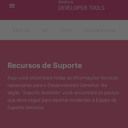
GENEXUS
MINHAS APLICACÕES
DEVELOPER TOOLS
DOWNLOAD CENTER
SUPORTE
Recursos
SAC
Fóruns
Notas de Release
Recursos de Suporte
Aqui você encontrará todas as informações técnicas
necessárias para o Desenvolvedor GeneXus. Na
seção "Suporte Assistido" você encontrará os passos
que deve seguir para reportar incidentes à Equipe de
Suporte GeneXus.