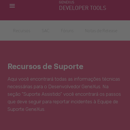
GENEXUS
MINHAS APLICACÕES
DEVELOPER TOOLS
DOWNLOAD CENTER
SUPORTE
Recursos
SAC
Fóruns
Notas de Release
Recursos de Suporte
Aqui você encontrará todas as informações técnicas
necessárias para o Desenvolvedor GeneXus. Na
seção "Suporte Assistido" você encontrará os passos
que deve seguir para reportar incidentes à Equipe de
Suporte GeneXus.