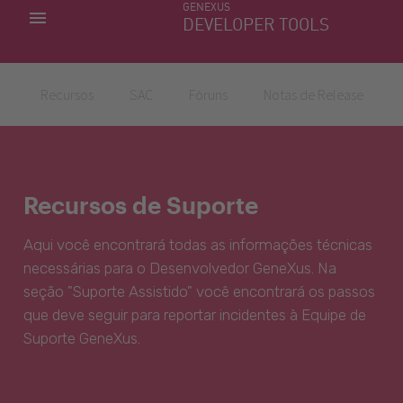
GENEXUS
MINHAS APLICACÕES
DEVELOPER TOOLS
DOWNLOAD CENTER
SUPORTE
Recursos
SAC
Fóruns
Notas de Release
Recursos de Suporte
Aqui você encontrará todas as informações técnicas
necessárias para o Desenvolvedor GeneXus. Na
seção "Suporte Assistido" você encontrará os passos
que deve seguir para reportar incidentes à Equipe de
Suporte GeneXus.