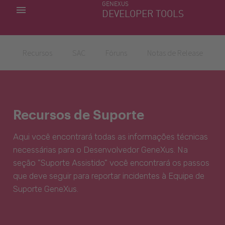
GENEXUS
MINHAS APLICACÕES
DEVELOPER TOOLS
DOWNLOAD CENTER
SUPORTE
Recursos
SAC
Fóruns
Notas de Release
Recursos de Suporte
Aqui você encontrará todas as informações técnicas
necessárias para o Desenvolvedor GeneXus. Na
seção "Suporte Assistido" você encontrará os passos
que deve seguir para reportar incidentes à Equipe de
Suporte GeneXus.