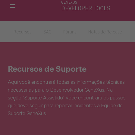
GENEXUS
MINHAS APLICACÕES
DEVELOPER TOOLS
DOWNLOAD CENTER
SUPORTE
Recursos
SAC
Fóruns
Notas de Release
Recursos de Suporte
Aqui você encontrará todas as informações técnicas
necessárias para o Desenvolvedor GeneXus. Na
seção "Suporte Assistido" você encontrará os passos
que deve seguir para reportar incidentes à Equipe de
Suporte GeneXus.