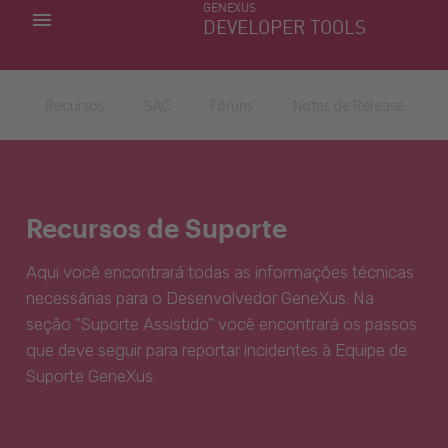
GENEXUS
MINHAS APLICACÕES
DEVELOPER TOOLS
DOWNLOAD CENTER
SUPORTE
Recursos
SAC
Fóruns
Notas de Release
Recursos de Suporte
Aqui você encontrará todas as informações técnicas
necessárias para o Desenvolvedor GeneXus. Na
seção "Suporte Assistido" você encontrará os passos
que deve seguir para reportar incidentes à Equipe de
Suporte GeneXus.