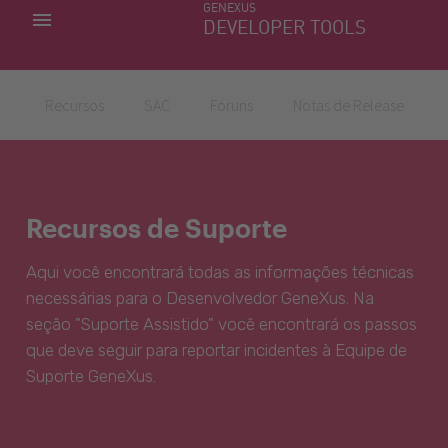
GENEXUS
MINHAS APLICACÕES
DEVELOPER TOOLS
DOWNLOAD CENTER
SUPORTE
Recursos
SAC
Fóruns
Notas de Release
Recursos de Suporte
Aqui você encontrará todas as informações técnicas
necessárias para o Desenvolvedor GeneXus. Na
seção "Suporte Assistido" você encontrará os passos
que deve seguir para reportar incidentes à Equipe de
Suporte GeneXus.