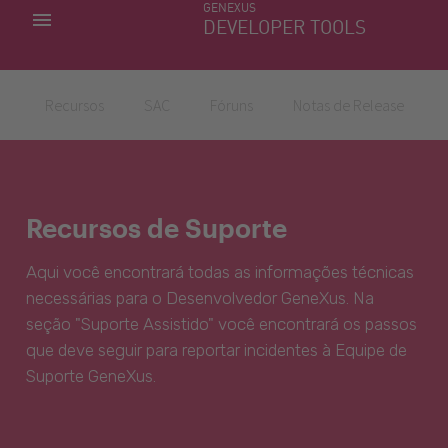
GENEXUS
MINHAS APLICACÕES
DEVELOPER TOOLS
DOWNLOAD CENTER
SUPORTE
Recursos
SAC
Fóruns
Notas de Release
Recursos de Suporte
Aqui você encontrará todas as informações técnicas
necessárias para o Desenvolvedor GeneXus. Na
seção "Suporte Assistido" você encontrará os passos
que deve seguir para reportar incidentes à Equipe de
Suporte GeneXus.