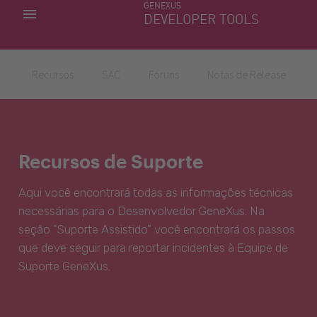
GENEXUS
MINHAS APLICACÕES
DEVELOPER TOOLS
DOWNLOAD CENTER
SUPORTE
Recursos
SAC
Fóruns
Notas de Release
Recursos de Suporte
Aqui você encontrará todas as informações técnicas
necessárias para o Desenvolvedor GeneXus. Na
seção "Suporte Assistido" você encontrará os passos
que deve seguir para reportar incidentes à Equipe de
Suporte GeneXus.