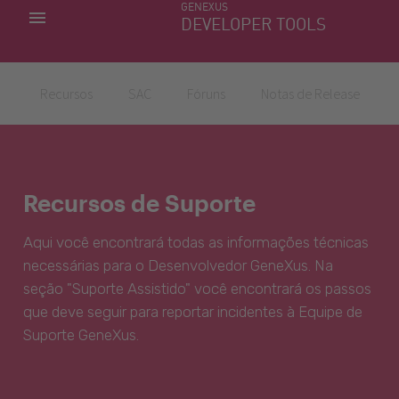
GENEXUS
MINHAS APLICACÕES
DEVELOPER TOOLS
DOWNLOAD CENTER
SUPORTE
Recursos
SAC
Fóruns
Notas de Release
Recursos de Suporte
Aqui você encontrará todas as informações técnicas
necessárias para o Desenvolvedor GeneXus. Na
seção "Suporte Assistido" você encontrará os passos
que deve seguir para reportar incidentes à Equipe de
Suporte GeneXus.