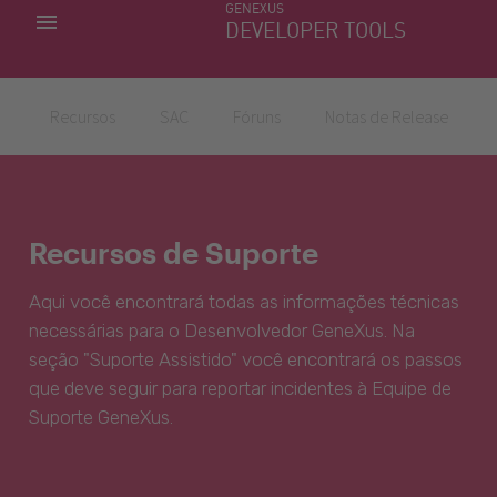
GENEXUS
MINHAS APLICACÕES
DEVELOPER TOOLS
DOWNLOAD CENTER
SUPORTE
Recursos
SAC
Fóruns
Notas de Release
Recursos de Suporte
Aqui você encontrará todas as informações técnicas
necessárias para o Desenvolvedor GeneXus. Na
seção "Suporte Assistido" você encontrará os passos
que deve seguir para reportar incidentes à Equipe de
Suporte GeneXus.