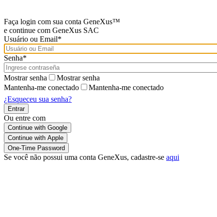
Faça login com sua conta GeneXus™
e continue com GeneXus SAC
Usuário ou Email*
Senha*
Mostrar senha
Mostrar senha
Mantenha-me conectado
Mantenha-me conectado
¿Esqueceu sua senha?
Ou entre com
Continue with Google
Se você não possui uma conta GeneXus, cadastre-se
aqui