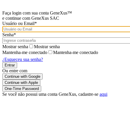
Faça login com sua conta GeneXus™
e continue com GeneXus SAC
Usuário ou Email*
Senha*
Mostrar senha
Mostrar senha
Mantenha-me conectado
Mantenha-me conectado
¿Esqueceu sua senha?
Ou entre com
Continue with Google
Se você não possui uma conta GeneXus, cadastre-se
aqui