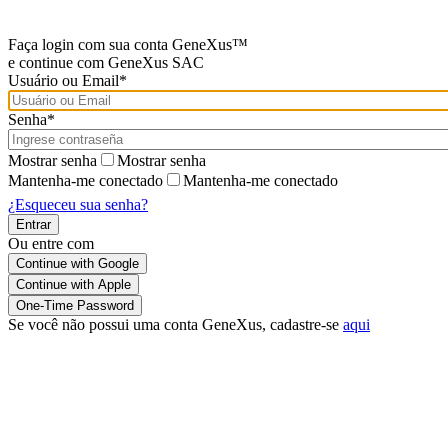
Faça login com sua conta GeneXus™
e continue com GeneXus SAC
Usuário ou Email*
Senha*
Mostrar senha
Mostrar senha
Mantenha-me conectado
Mantenha-me conectado
¿Esqueceu sua senha?
Ou entre com
Continue with Google
Se você não possui uma conta GeneXus, cadastre-se
aqui