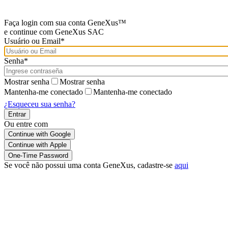
Faça login com sua conta GeneXus™
e continue com GeneXus SAC
Usuário ou Email*
Senha*
Mostrar senha
Mostrar senha
Mantenha-me conectado
Mantenha-me conectado
¿Esqueceu sua senha?
Ou entre com
Continue with Google
Se você não possui uma conta GeneXus, cadastre-se
aqui