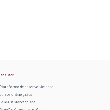
ites úteis
Plataforma de desenvolvimento
Cursos online grátis
GeneXus Marketplace
GeneXus Community Wiki