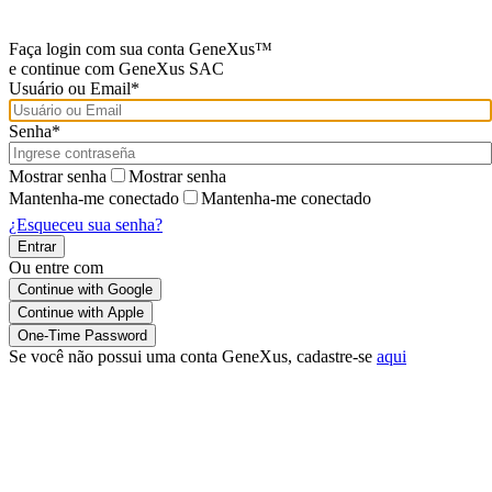
Faça login com sua conta GeneXus™
e continue com GeneXus SAC
Usuário ou Email*
Senha*
Mostrar senha
Mostrar senha
Mantenha-me conectado
Mantenha-me conectado
¿Esqueceu sua senha?
Ou entre com
Continue with Google
Se você não possui uma conta GeneXus, cadastre-se
aqui