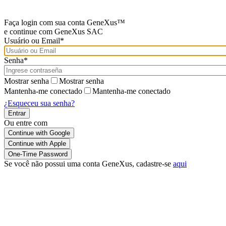
Faça login com sua conta GeneXus™
e continue com GeneXus SAC
Usuário ou Email*
Senha*
Mostrar senha
Mostrar senha
Mantenha-me conectado
Mantenha-me conectado
¿Esqueceu sua senha?
Ou entre com
Continue with Google
Se você não possui uma conta GeneXus, cadastre-se
aqui