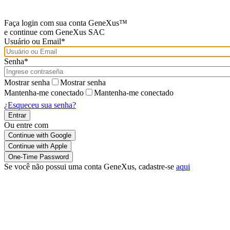
Faça login com sua conta GeneXus™
e continue com GeneXus SAC
Usuário ou Email*
Senha*
Mostrar senha
Mostrar senha
Mantenha-me conectado
Mantenha-me conectado
¿Esqueceu sua senha?
Ou entre com
Continue with Google
Se você não possui uma conta GeneXus, cadastre-se
aqui