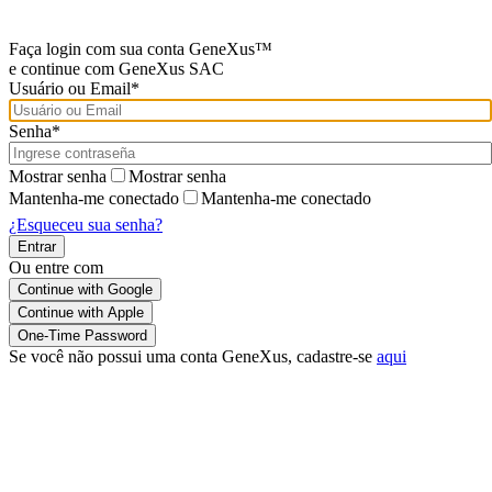
Faça login com sua conta GeneXus™
e continue com GeneXus SAC
Usuário ou Email*
Senha*
Mostrar senha
Mostrar senha
Mantenha-me conectado
Mantenha-me conectado
¿Esqueceu sua senha?
Ou entre com
Continue with Google
Se você não possui uma conta GeneXus, cadastre-se
aqui