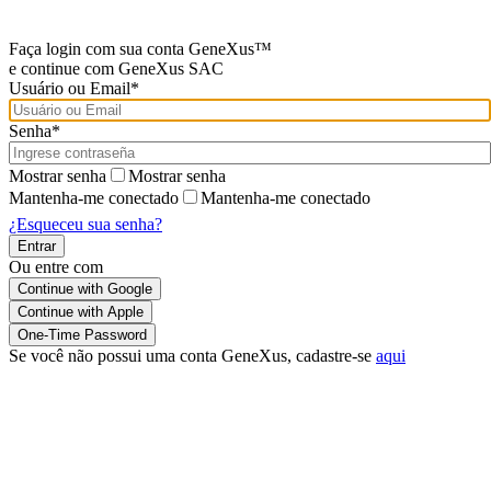
Faça login com sua conta GeneXus™
e continue com GeneXus SAC
Usuário ou Email*
Senha*
Mostrar senha
Mostrar senha
Mantenha-me conectado
Mantenha-me conectado
¿Esqueceu sua senha?
Ou entre com
Continue with Google
Se você não possui uma conta GeneXus, cadastre-se
aqui