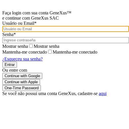
Faça login com sua conta GeneXus™
e continue com GeneXus SAC
Usuário ou Email*
Senha*
Mostrar senha
Mostrar senha
Mantenha-me conectado
Mantenha-me conectado
¿Esqueceu sua senha?
Ou entre com
Continue with Google
Se você não possui uma conta GeneXus, cadastre-se
aqui