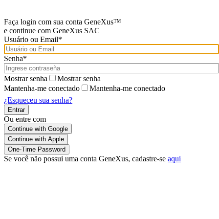
Faça login com sua conta GeneXus™
e continue com GeneXus SAC
Usuário ou Email*
Senha*
Mostrar senha
Mostrar senha
Mantenha-me conectado
Mantenha-me conectado
¿Esqueceu sua senha?
Ou entre com
Continue with Google
Se você não possui uma conta GeneXus, cadastre-se
aqui