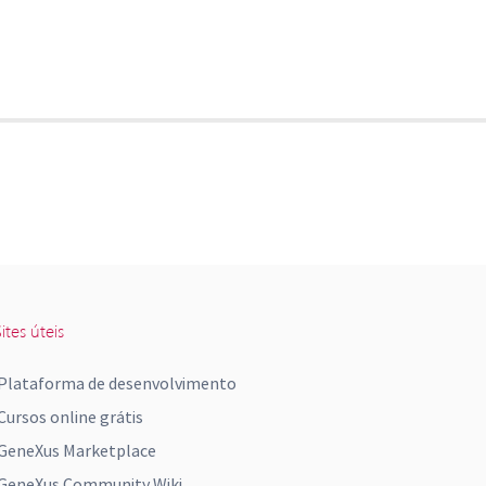
ites úteis
Plataforma de desenvolvimento
Cursos online grátis
GeneXus Marketplace
GeneXus Community Wiki