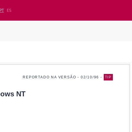
PT
ES