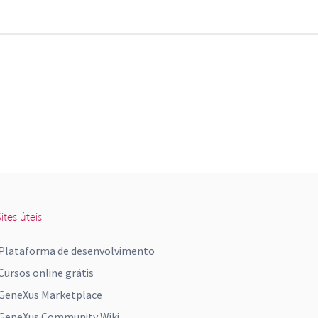
ites úteis
Plataforma de desenvolvimento
Cursos online grátis
GeneXus Marketplace
GeneXus Community Wiki