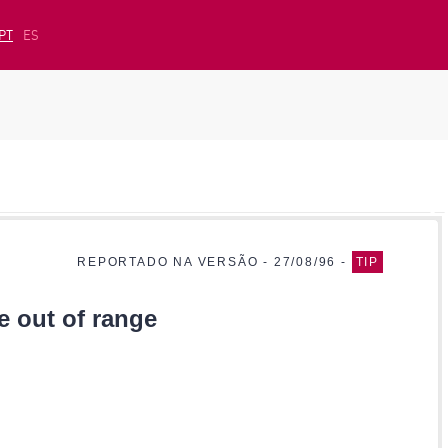
PT
ES