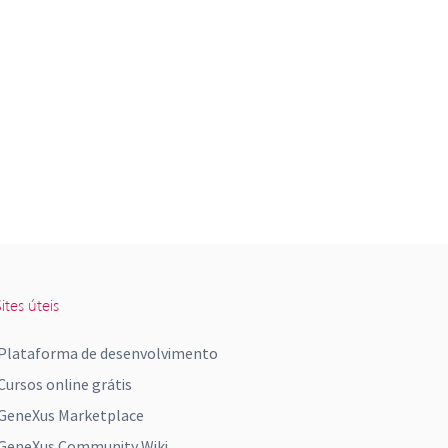
ites úteis
Plataforma de desenvolvimento
Cursos online grátis
GeneXus Marketplace
GeneXus Community Wiki