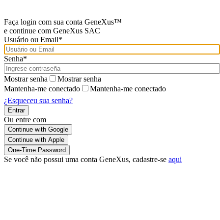
Faça login com sua conta GeneXus™
e continue com GeneXus SAC
Usuário ou Email*
Senha*
Mostrar senha
Mostrar senha
Mantenha-me conectado
Mantenha-me conectado
¿Esqueceu sua senha?
Ou entre com
Continue with Google
Se você não possui uma conta GeneXus, cadastre-se
aqui