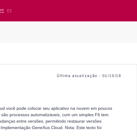
PT
ES