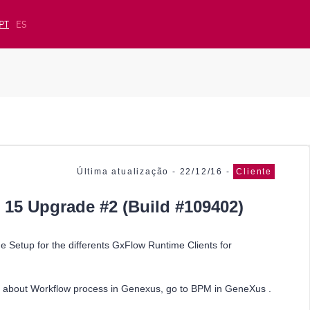
PT
ES