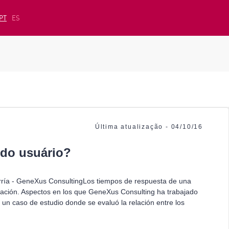
PT
ES