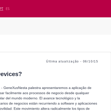
PT
ES