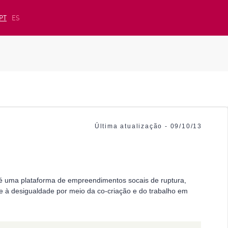
PT
ES