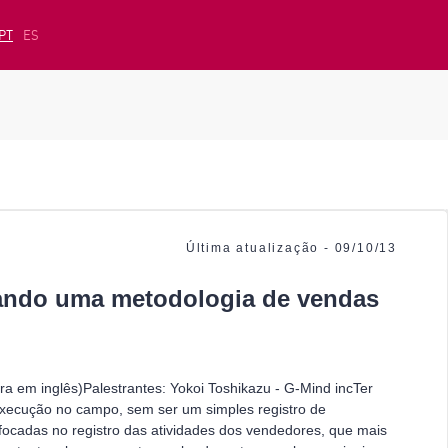
PT
ES