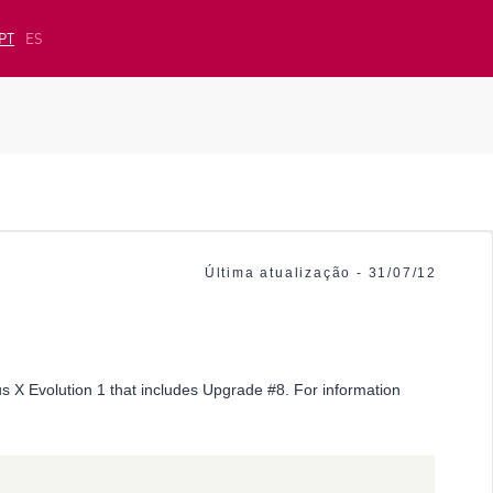
PT
ES