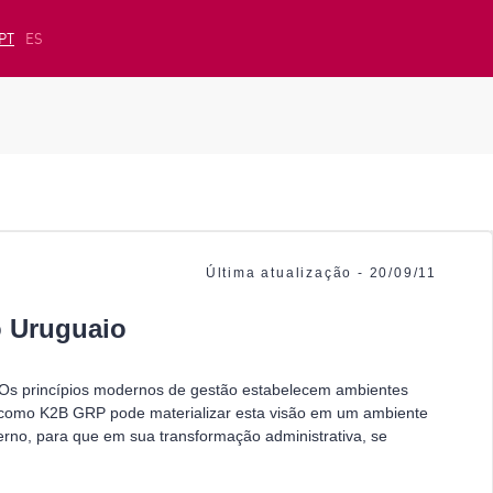
PT
ES