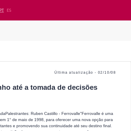
PT
ES