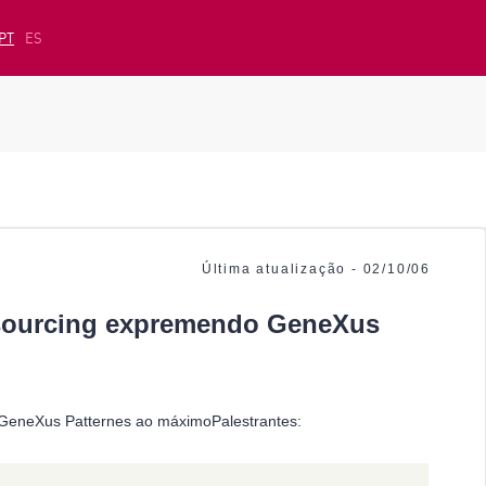
PT
ES