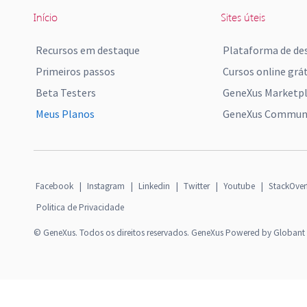
Início
Sites úteis
Recursos em destaque
Plataforma de de
Primeiros passos
Cursos online grát
Beta Testers
GeneXus Marketp
Meus Planos
GeneXus Communi
Facebook
|
Instagram
|
Linkedin
|
Twitter
|
Youtube
|
StackOver
Politica de Privacidade
© GeneXus. Todos os direitos reservados. GeneXus Powered by Globant